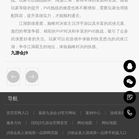
玩家等级的提升，PVE挑战的难度也将不断增加，需要玩家合理搭
配阵容，提升英雄实力，才能顺利通关。
江湖群雄逐鹿，巅峰对决谁主沉浮手游以其丰富的武侠元素、
激烈的帮派争霸、精彩的PVP对决和丰富的PVE挑战，吸引了众多
武侠爱好者的关注。玩家可以在游戏中体验到快意恩仇的武侠江
湖，争夺江湖霸主的地位，体验巅峰对决的快感。
九游会J9
导航
1
首页官网入口
最新九游会·j9官方网站
案例中心
游戏资讯
服务方向
找到j9九游会官网首页
网站地图
网站地图
j9游会真人游戏第一品牌网页版
j9游会真人游戏第一品牌手机版入口