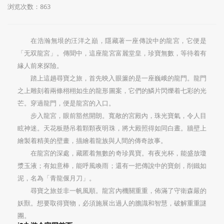
浏览次数：863
在浩瀚無垠的汪洋之巔，隱藏著一座傳說中的龍宮，它便是
「无双龍宮」。傳聞中，這座龍宮富麗堂皇，珍寶無數，等待着有
緣人前來探險。
踏上這趟尋寶之旅，首先映入眼簾的是一座巍峨的龍門。龍門
之上雕刻着兩條栩栩如生的龍形圖案，它們的鱗片閃爍着七彩的光
芒。穿過龍門，便是龍宮的入口。
步入龍宮，眼前豁然開朗。寬敞的宮殿內，珠光寶氣，令人目
眩神迷。天花板懸吊着顆顆夜明珠，將大殿照得如同白晝。牆壁上
繪製着精美的壁畫，描繪着龍族與人間的傳奇故事。
在龍宮的深處，藏匿着無數的奇珍異寶。有夜光杯，能盛放瓊
漿玉液；有如意棒，能呼風喚雨；還有一把傳說中的寶劍，削鐵如
泥，名為「青龍偃月刀」。
尋寶之旅並非一帆風順。龍宮內機關重重，佈滿了守衛森嚴的
妖獸。想要取得寶物，必須施展出過人的膽識和智慧，破解重重謎
團。