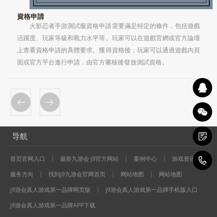
資格申請
火影忍者手游測試服資格申請需要滿足特定的條件，包括遊戲
活躍度、玩家等級和戰力水平等。玩家可以在遊戲官網或官方論壇
上查看資格申請的具體要求。獲得資格後，玩家可以通過遊戲內頁
面或官方平台進行申請，由官方審核後發放測試資格。
导航
首页官网入口
最新九游会·j9官方网站
案例中心
游戏资讯
1
服务方向
找到j9九游会官网首页
网站地图
网站地图
j9游会真人游戏第一品牌网页版
j9游会真人游戏第一品牌手机版入口
j9游会真人游戏第一品牌APP下载