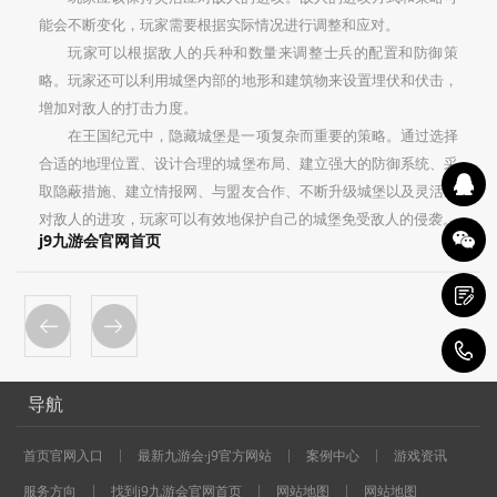
能会不断变化，玩家需要根据实际情况进行调整和应对。
玩家可以根据敌人的兵种和数量来调整士兵的配置和防御策
略。玩家还可以利用城堡内部的地形和建筑物来设置埋伏和伏击，
增加对敌人的打击力度。
在王国纪元中，隐藏城堡是一项复杂而重要的策略。通过选择
合适的地理位置、设计合理的城堡布局、建立强大的防御系统、采
取隐蔽措施、建立情报网、与盟友合作、不断升级城堡以及灵活应
对敌人的进攻，玩家可以有效地保护自己的城堡免受敌人的侵袭。
j9九游会官网首页
1
导航
首页官网入口
最新九游会·j9官方网站
案例中心
游戏资讯
服务方向
找到j9九游会官网首页
网站地图
网站地图