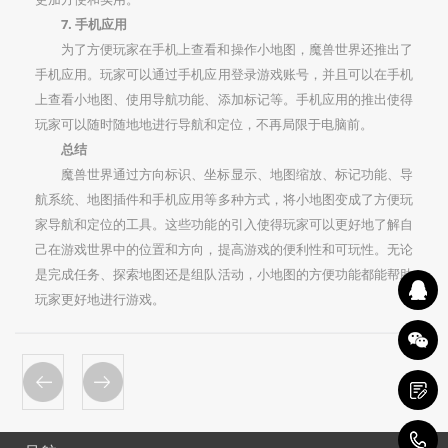
7. 手机应用
为了方便玩家在手机上查看和操作小地图，魔兽世界还推出了
手机应用。玩家可以通过手机应用登录游戏账号，并且可以在手机
上查看小地图、使用导航功能、添加标记等。手机应用的推出使得
玩家可以随时随地地进行导航和定位，不再局限于电脑前。
总结
魔兽世界通过方向标识、坐标显示、地图缩放、标记功能、导
航系统、地图插件和手机应用等多种方式，将小地图变成了方便玩
家导航和定位的工具。这些功能的引入使得玩家可以更好地了解自
己在游戏世界中的位置和方向，提高游戏的便利性和可玩性。无论
是完成任务、探索地图还是组队活动，小地图的方便功能都能帮助
玩家更好地进行游戏。
1