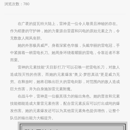
浏览次数：780
在广袤的提瓦特大陆上，雷神是一位令人敬畏且神秘的存在。
作为稻妻的守护神，她的力量源自雷霆和闪电的原始元素之力，令
无数敌人闻风丧胆。
她的外形极具威严。身着深紫色华服，头戴华丽的雷电冠，手
中紧握着一柄雷电长刀。她周身环绕着耀眼的雷电，令靠近者不寒
而栗。
雷神的元素技能"天目影打刀"可以召唤一把雷电长刀，对敌人
造成毁灭性的伤害。而她的元素爆发"奥义·梦想真说"更是威力无
穷。在释放时，她将召唤出巨大的雷电剑影，对范围内的敌人造成
巨大伤害，并为自身施加雷元素附魔。
在战斗中，雷神是一位极其强力的输出角色。她的普攻和元素
技能都能造成大量雷元素伤害，配合雷元素反应可以打出成吨的爆
发伤害。她的元素爆发还可以为其他雷元素角色提供增伤，让整个
队伍的输出能力大幅提升。