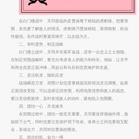
在白门楼战中，关羽面临的是曹操麾下精锐的虎豹骑。想要突
围，首先要了解敌人的情况。虎豹骑乃曹操精锐，善用骑射，机动
性极强。在作战时要避其锋芒，以步战为主。
二、审时度势，制定战略
白门楼之战中，关羽并非孤军奋战，还有一众忠义之士相随。
在制定突围战略时，要充分考虑各人的能力和特长。例如，让关平
和周仓负责正面冲锋，而赵云和马良则负责掩护和支援。
三、灵活机变，随机应变
战场瞬息万变，突围计划也需要根据实际情况灵活调整。如果
正面强攻受阻，可以选择迂回突围，利用地形优势和敌人的疏忽。
要注意侦察敌情，及时发现敌人的动向，避免陷入包围圈。
四、团结一心，共克难关
在突围过程中，团结一致至关重要。关羽要发挥领袖作用，激
励部下士气，同时也要注意保护部下性命。各将士之间也要相互配
合，形成合力，共同对抗曹操的围攻。
五、抓住时机，奋力一搏