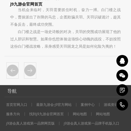
j9九游会官网首页
当机会来临时，关羽需要抓住时机，奋力一搏。白门楼之战
中，曹操派出了诈降的马忠，企图欺骗关羽。关羽识破诡计，趁其
不备反击，最终成功突围。
白门楼之战是一场史诗般的对决，关羽的突围成功展现了他的
过人胆识和智慧。如果你也想体验这场惊心动魄的战役，不妨按照
这份白门楼战攻略，亲身感受关羽困龙之局是如何化险为夷的！
导航
1
首页官网入口
最新九游会·j9官方网站
案例中心
游戏资讯
服务方向
找到j9九游会官网首页
网站地图
网站地图
j9游会真人游戏第一品牌网页版
j9游会真人游戏第一品牌手机版入口