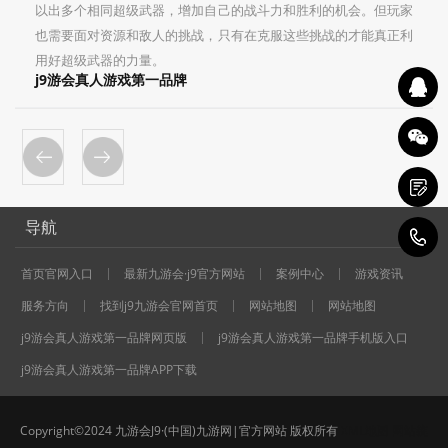
以出多个相同超级武器，增加自己的战斗力和胜利的机会。但玩家
也需要面对资源和敌人的挑战，只有在克服这些挑战的才能真正利
用好超级武器的力量。
j9游会真人游戏第一品牌
导航
1
首页官网入口
最新九游会·j9官方网站
案例中心
游戏资讯
服务方向
找到j9九游会官网首页
网站地图
网站地图
j9游会真人游戏第一品牌网页版
j9游会真人游戏第一品牌手机版入口
j9游会真人游戏第一品牌APP下载
Copyright©2024 九游会J9·(中国)九游网|官方网站 版权所有
XML地图
网站统